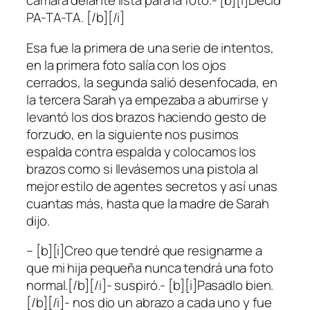
cámara delante lista para la foto.- [b][i]Decid
PA-TA-TA. [/b][/i]
Esa fue la primera de una serie de intentos,
en la primera foto salía con los ojos
cerrados, la segunda salió desenfocada, en
la tercera Sarah ya empezaba a aburrirse y
levantó los dos brazos haciendo gesto de
forzudo, en la siguiente nos pusimos
espalda contra espalda y colocamos los
brazos como si llevásemos una pistola al
mejor estilo de agentes secretos y así unas
cuantas más, hasta que la madre de Sarah
dijo.
– [b][i]Creo que tendré que resignarme a
que mi hija pequeña nunca tendrá una foto
normal.[/b][/i]- suspiró.- [b][i]Pasadlo bien.
[/b][/i]- nos dio un abrazo a cada uno y fue