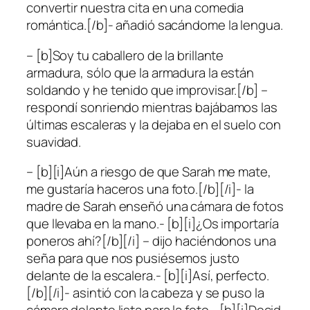
convertir nuestra cita en una comedia
romántica.[/b]- añadió sacándome la lengua.
– [b]Soy tu caballero de la brillante
armadura, sólo que la armadura la están
soldando y he tenido que improvisar.[/b] –
respondí sonriendo mientras bajábamos las
últimas escaleras y la dejaba en el suelo con
suavidad.
– [b][i]Aún a riesgo de que Sarah me mate,
me gustaría haceros una foto.[/b][/i]- la
madre de Sarah enseñó una cámara de fotos
que llevaba en la mano.- [b][i]¿Os importaría
poneros ahí?[/b][/i] – dijo haciéndonos una
seña para que nos pusiésemos justo
delante de la escalera.- [b][i]Así, perfecto.
[/b][/i]- asintió con la cabeza y se puso la