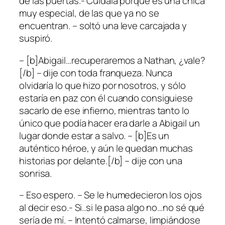
de las puertas.- Cuídala porque es una chica
muy especial, de las que ya no se
encuentran. – soltó una leve carcajada y
suspiró.
– [b]Abigail…recuperaremos a Nathan, ¿vale?
[/b] – dije con toda franqueza. Nunca
olvidaría lo que hizo por nosotros, y sólo
estaría en paz con él cuando consiguiese
sacarlo de ese infierno, mientras tanto lo
único que podía hacer era darle a Abigail un
lugar donde estar a salvo. – [b]Es un
auténtico héroe, y aún le quedan muchas
historias por delante.[/b] – dije con una
sonrisa.
– Eso espero. – Se le humedecieron los ojos
al decir eso.- Si..si le pasa algo no…no sé qué
sería de mí. – Intentó calmarse, limpiándose