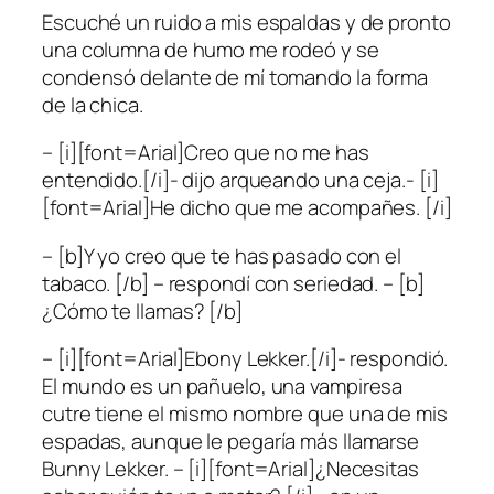
Escuché un ruido a mis espaldas y de pronto
una columna de humo me rodeó y se
condensó delante de mí tomando la forma
de la chica.
– [i][font=Arial]Creo que no me has
entendido.[/i]- dijo arqueando una ceja.- [i]
[font=Arial]He dicho que me acompañes. [/i]
– [b]Y yo creo que te has pasado con el
tabaco. [/b] – respondí con seriedad. – [b]
¿Cómo te llamas? [/b]
– [i][font=Arial]Ebony Lekker.[/i]- respondió.
El mundo es un pañuelo, una vampiresa
cutre tiene el mismo nombre que una de mis
espadas, aunque le pegaría más llamarse
Bunny Lekker. – [i][font=Arial]¿Necesitas