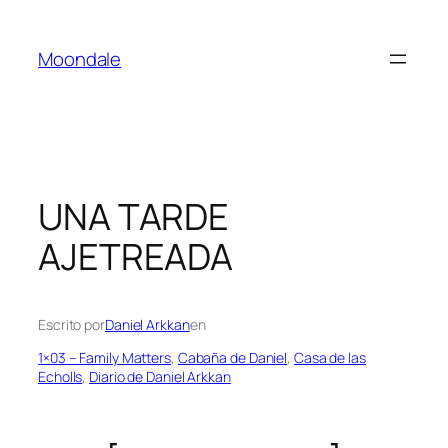
Saltar
al
Moondale
contenido
UNA TARDE
AJETREADA
Escrito por
Daniel Arkkan
en
1×03 – Family Matters
, 
Cabaña de Daniel
, 
Casa de las
Echolls
, 
Diario de Daniel Arkkan