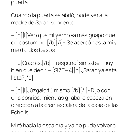
puerta.
Cuando la puerta se abrió, pude ver a la
madre de Sarah sonriente.
– [b][i]Veo que mi yerno va más guapo que
de costumbre.[/b][/i]- Se acercó hasta mí y
me dio dos besos.
– [b]Gracias.[/b] – respondí sin saber muy
bien que decir. – [SIZE=4][b]¿Sarah ya está
lista?[/b]
– [b][i]Júzgalo tú mismo.[/b][/i]- Dijo con
una sonrisa, mientras giraba la cabeza en
dirección a la gran escalera de la casa de las
Echolls.
Miré hacia la escalera y ya no pude volver a