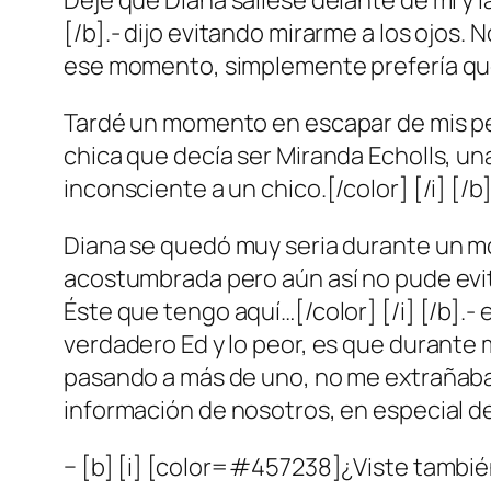
Dejé que Diana saliese delante de mí y l
[/b].- dijo evitando mirarme a los ojos
ese momento, simplemente prefería que
Tardé un momento en escapar de mis pe
chica que decía ser Miranda Echolls, un
inconsciente a un chico.[/color] [/i] [/
Diana se quedó muy seria durante un mo
acostumbrada pero aún así no pude evitar
Éste que tengo aquí…[/color] [/i] [/b].-
verdadero Ed y lo peor, es que durante m
pasando a más de uno, no me extrañaba
información de nosotros, en especial de
− [b] [i] [color=#457238]¿Viste también l