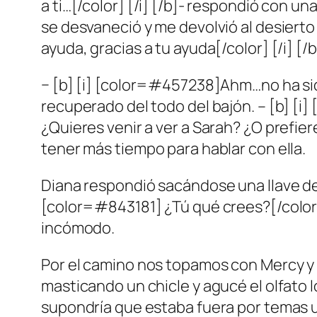
a ti…[/color] [/i] [/b]- respondió con u
se desvaneció y me devolvió al desierto
ayuda, gracias a tu ayuda[/color] [/i] [/b
− [b] [i] [color=#457238]Ahm…no ha sido
recuperado del todo del bajón. – [b] [i
¿Quieres venir a ver a Sarah? ¿O prefie
tener más tiempo para hablar con ella.
Diana respondió sacándose una llave del
[color=#843181] ¿Tú qué crees?[/color] 
incómodo.
Por el camino nos topamos con Mercy y 
masticando un chicle y agucé el olfato 
supondría que estaba fuera por temas u