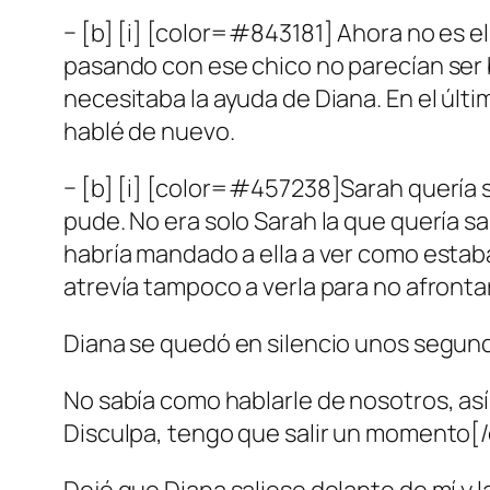
− [b] [i] [color=#843181] Ahora no es el
pasando con ese chico no parecían ser 
necesitaba la ayuda de Diana. En el úl
hablé de nuevo.
− [b] [i] [color=#457238]Sarah quería s
pude. No era solo Sarah la que quería sa
habría mandado a ella a ver como estab
atrevía tampoco a verla para no afronta
Diana se quedó en silencio unos segundo
No sabía como hablarle de nosotros, así
Disculpa, tengo que salir un momento[/col