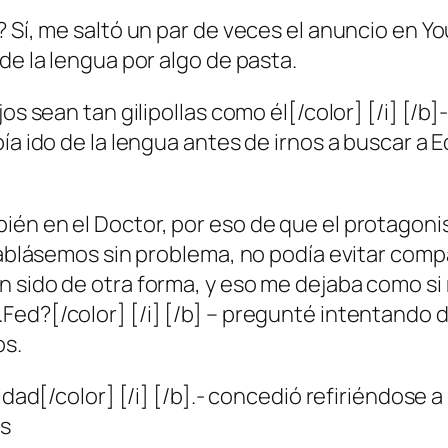
 Sí, me saltó un par de veces el anuncio en Yo
de la lengua por algo de pasta.
jos sean tan gilipollas como él[/color] [/i] [
bía ido de la lengua antes de irnos a buscar a
én en el Doctor, por eso de que el protagonist
 hablásemos sin problema, no podía evitar com
n sido de otra forma, y eso me dejaba como si
ed?[/color] [/i] [/b] – pregunté intentando d
os.
idad[/color] [/i] [/b].- concedió refiriéndose 
as