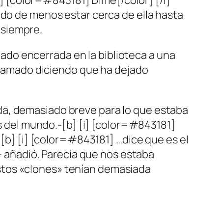
[i] [color=#843181] Dime[/color] [/i]
ado de menos estar cerca de ella hasta
 siempre.
do encerrada en la biblioteca a una
 llamado diciendo que ha dejado
da, demasiado breve para lo que estaba
as del mundo.-[b] [i] [color=#843181]
 [b] [i] [color=#843181] …dice que es el
 – añadió. Parecía que nos estaba
stos «clones» tenían demasiada