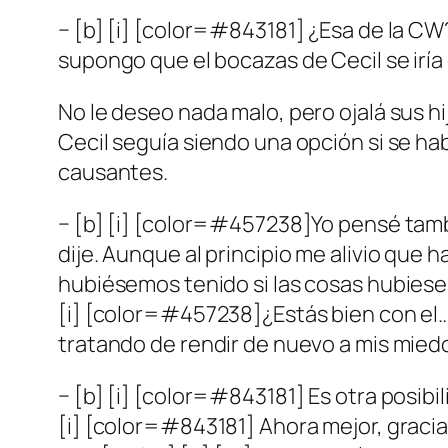
− [b] [i] [color=#843181] ¿Esa de la CW?
supongo que el bocazas de Cecil se iría 
No le deseo nada malo, pero ojalá sus hi
Cecil seguía siendo una opción si se ha
causantes.
− [b] [i] [color=#457238]Yo pensé tambi
dije. Aunque al principio me alivio que
hubiésemos tenido si las cosas hubiese
[i] [color=#457238]¿Estás bien con el…F
tratando de rendir de nuevo a mis mied
− [b] [i] [color=#843181] Es otra posibil
[i] [color=#843181] Ahora mejor, graci