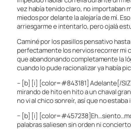
impedido hablar con ella durante un me
vez había tenido claro, no importaban m
miedos por delante la alejaría de mí. Es
arriesgarme e intentarlo, pero ojalá es
Caminé por los pasillos pensativo hasta
perfectamente los nervios recorrer mi 
que abandonando completamente la lógi
cuando lo pude racionalizar ya había pic
– [b] [i] [color=#843181] Adelante[/SIZE]
mirando de hito en hito a un chaval gran
no vi al chico sonreír, así que no estaba
− [b] [i] [color=#457238]Eh…siento…mol
palabras saliesen sin orden ni concierto