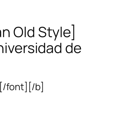
 Old Style]
iversidad de
/font][/b]