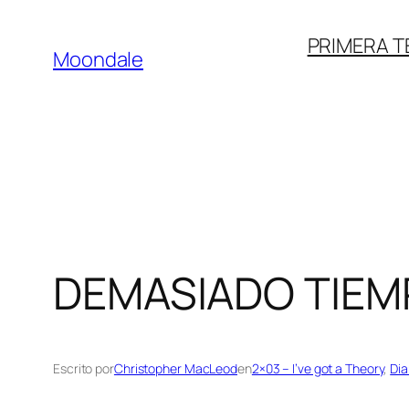
Saltar
PRIMERA 
al
Moondale
contenido
DEMASIADO TIEMP
Escrito por
Christopher MacLeod
en
2×03 – I’ve got a Theory
, 
Dia