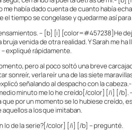
a seguí, cerrando la puerta detrás de mí.- [b] 
. No me había dado cuenta de cuanto había ech
 el tiempo se congelase y quedarme así para
nsamientos. – [b] [i] [color=#457238]He deja
a bruja venida de otra realidad. Y Sarah me ha
b] – expliqué rápidamente.
mento, pero al poco soltó una breve carcaja
 sonreír, verla reír una de las siete maravill
 explicó señalando al despacho con la cabeza.-
edio minuto me lo he creído[/color] [/i] [/b].
 que por un momento se lo hubiese creído, e
 aquellos a los que imitaban.
o de la serie?[/color] [/i] [/b] – pregunté.