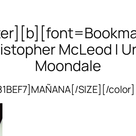
ter][b][font=Bookman
istopher McLeod | Un
Moondale
1BEF7]MAÑANA[/SIZE][/color][