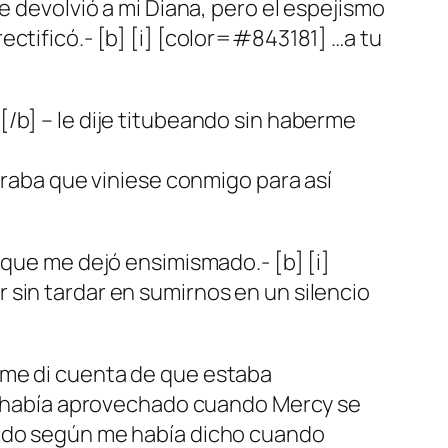
e devolvió a mi Diana, pero el espejismo
ctificó.- [b] [i] [color=#843181] …a tu
/b] – le dije titubeando sin haberme
peraba que viniese conmigo para así
 que me dejó ensimismado.- [b] [i]
 sin tardar en sumirnos en un silencio
 me di cuenta de que estaba
, y había aprovechado cuando Mercy se
lado según me había dicho cuando