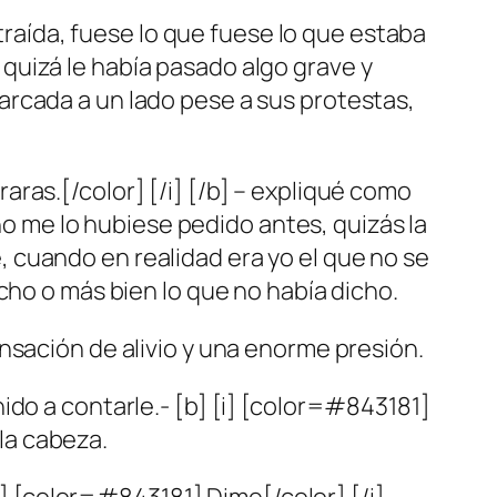
straída, fuese lo que fuese lo que estaba
quizá le había pasado algo grave y
arcada a un lado pese a sus protestas,
ras.[/color] [/i] [/b] – expliqué como
 no me lo hubiese pedido antes, quizás la
 cuando en realidad era yo el que no se
cho o más bien lo que no había dicho.
nsación de alivio y una enorme presión.
ido a contarle.- [b] [i] [color=#843181]
 la cabeza.