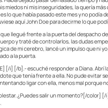
s. Había dejado pasar demasiado tiempo y habí
is miedos ni mis inseguridades, la quería más 
o es lo que había pasado este mes y no podía de
tuviese aquí John Doe para decirme lo que podí
 que llegué frente a la puerta del despacho d
cuerpo y traté de controlarlos, las dudas emp
ca de mi cerebro, lancé un impulso que ni yo
ado a la puerta.
 [/i] [/b].- escuché responder a Diana. Abrí la 
dote que tenía frente a ella. No pude evitar s
 intentando ligar con ella, menos mal porque no
estar. ¿Puedes salir un momento?[/color] [/i]
.