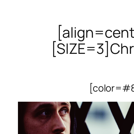
[align=cen
[SIZE=3]Chr
[color=#8