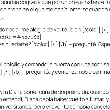
na sonrisa coqueta que por un breve instante m
 de arena en el que me había inmerso cuando re
].
 nada…me alegro de verte…bien.[/color] [/i] [
] [color=#457238]
res quedarte?[/color] [/i] [/b] – pregunté. Es
 bolsillo y cerrando la puerta con una sonrisa
[/i] [/b] – preguntó, y comenzamos a caminar
vi a Diana poner cara de sorprendida, cuando
lo entendí, Diana debía haber vuelto a fumar
niversitarios, pero el evento se había cance